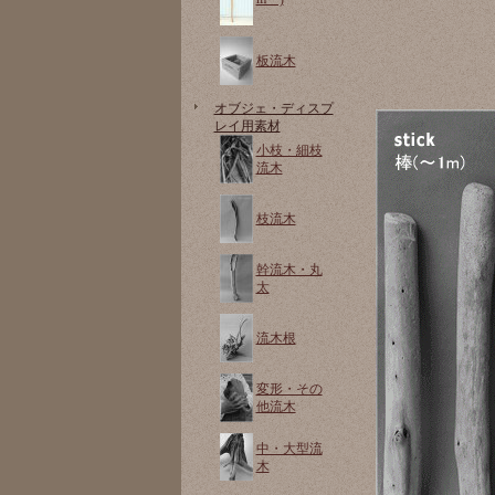
板流木
オブジェ・ディスプ
レイ用素材
小枝・細枝
流木
枝流木
幹流木・丸
太
流木根
変形・その
他流木
中・大型流
木