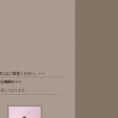
在庫にはご留意ください。+++
恵を噛締めつつ
出店しております。