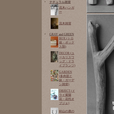
ナチュラル雑貨
流木ハンガ
ー
流木雑貨
GRAY and GREEN
BOX (トロ
箱・ボック
ス類)
DECOR (ユ
ーカリスワ
ッグ・ドラ
イプランツ)
GARDEN
(多肉苗と
鉢・ガーデ
ン雑貨)
OBJECT (ド
ライ紫陽
花・花托オ
ブジェ)
剣山の鹿の