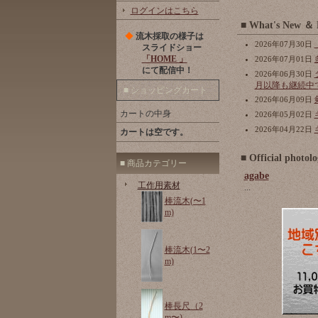
ログインはこちら
■ What's 
◆
流木採取の様子は
2026年07月30日
スライドショー
「HOME 」
2026年07月01日
にて配信中！
2026年06月30日
月以降も継続中
■ ショッピングカート
2026年06月09日
カートの中身
2026年05月02日
2026年04月22日
カートは空です。
■ Officia
■ 商品カテゴリー
agabe
工作用素材
...
棒流木(〜1
m)
棒流木(1〜2
m)
棒長尺（2
m〜)