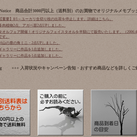
New ＆ Notice 商品合計3000円以上（送料別）のお買物でオリジナルメ
【重要】8/1～ユーカリ生切り枝の出荷を停止します。詳細はこちら。
多肉植物2点、アガベ苗2点UPしました。
タオルフェア開催！オリジナルフェイスタオルを半額にて販売いたします。（2006.4/29
です。
剣山の鹿の角ミニ・2点UPしました。
ギャラリーに作品を1点追加しました。
ギャラリーに作品を1点追加しました。
l photolog +++ 入荷状況やキャンペーン告知・おすすめ商品などを詳しく