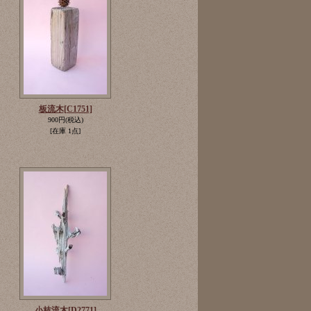
板流木
[C1751]
900円
(税込)
[在庫 1点]
小枝流木
[D2771]