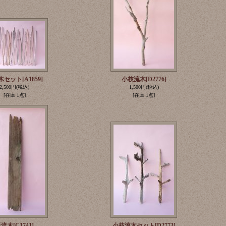
木セット
[A1859]
小枝流木
[D2776]
2,500円
(税込)
1,500円
(税込)
[在庫 1点]
[在庫 1点]
板流木
[C1741]
小枝流木セット
[D2773]