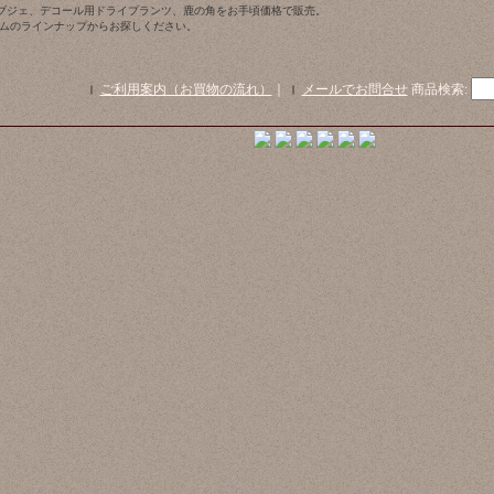
ブジェ、デコール用ドライプランツ、鹿の角をお手頃価格で販売。
テムのラインナップからお探しください。
ご利用案内（お買物の流れ）
｜
メールでお問合せ
商品検索
: