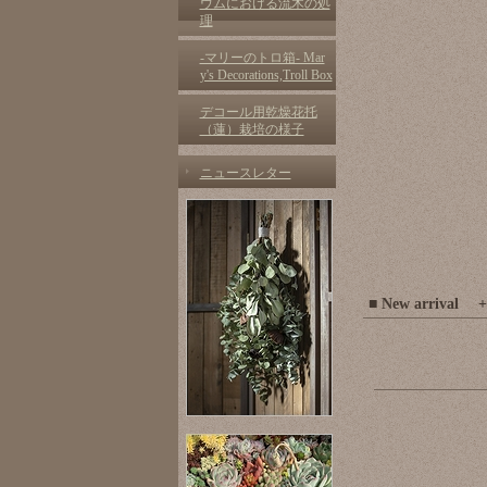
ウムにおける流木の処
理
-マリーのトロ箱- Mar
y's Decorations,Troll Box
デコール用乾燥花托
（蓮）栽培の様子
ニュースレター
■ New arr