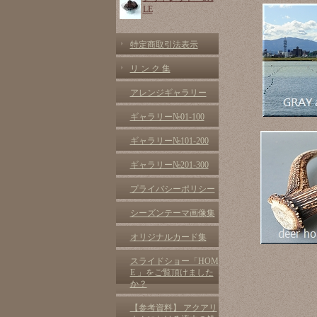
LE
特定商取引法表示
リ ン ク 集
アレンジギャラリー
ギャラリー№01-100
ギャラリー№101-200
ギャラリー№201-300
プライバシーポリシー
シーズンテーマ画像集
オリジナルカード集
スライドショー「HOM
E 」をご覧頂けました
か？
【参考資料】 アクアリ