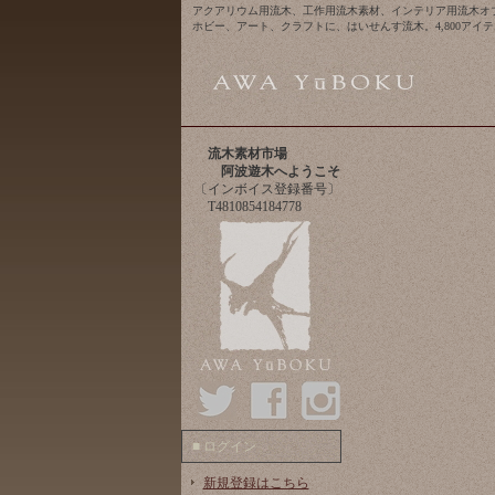
アクアリウム用流木、工作用流木素材、インテリア用流木オ
ホビー、アート、クラフトに、はいせんす流木。4,800アイ
流木素材市場
阿波遊木へようこそ
〔インボイス登録番号〕
T4810854184778
■ ログイン
新規登録はこちら