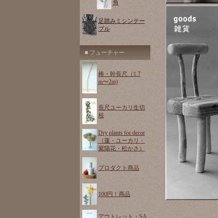
角
足踏みミシンテー
ブル
■ フューチャー
棒・幹長尺（1.7
m〜2m)
長尺ユーカリ生切
枝
Dry plants for decor
（蓮・ユーカリ・
紫陽花・松かさ）
プロダクト商品
100円！商品
アウトレット・SA