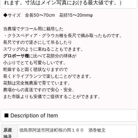
れます。寸法はメイン写真における最大値です。）
◆サイズ 全長50〜70cm 花径15〜20mmφ
当農場でデコール用に栽培した
・クラスペディア・グラウカ種を長尺で摘み取ったものです。
長尺ですので逆さにして吊るしたり
スワッグのように束ねることもできます。
グロボーサ種
に比べて花部分の球体が
小ぶりでとても可愛らしいです。
乾燥すると固く毬状なりますので
長くドライプランツで楽しむことができます。
花類は完全無農薬で育てています。
農場からの直送ですので安心・安全、
また市販よりも安価でご提供することができます。
■ Description of Item
原産
徳島県阿波市阿波町桜の岡１６０ 酒巻敏文
地及