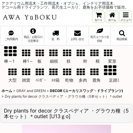
アクアリウム用流木・工作用流木・オブジェ、インテリア用流木、
デコール用ドライプランツ、長尺生ユーカリ、鹿角をお手頃価格で販売。
カート
ホーム
メニュー
商品・お取引の
長尺ユーカリ生
ご利用案内
送 料
お問い合せ
商品検索
注意事項
切枝
棒～1 棒1～ 板 細枝 枝 幹 根 変形
大型 雑貨 ﾊﾝｶﾞｰ ﾄﾛ箱 乾物 多肉 鹿角 足踏ﾐ
ホーム
>
GRAY and GREEN
>
DECOR (ユーカリスワッグ・ドライプランツ)
>
Dry plants for decor クラスペディア ・グラウカ種（5本セット）＊outlet
Dry plants for decor クラスペディア ・グラウカ種（5
本セット）＊outlet
[
U13ｇo
]