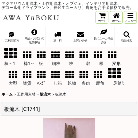
アクアリウム用流木・工作用流木・オブジェ、インテリア用流木、
デコール用ドライプランツ、長尺生ユーカリ、鹿角をお手頃価格で販売。
カート
ホーム
メニュー
商品・お取引の
長尺ユーカリ生
ご利用案内
送 料
お問い合せ
商品検索
注意事項
切枝
棒～1 棒1～ 板 細枝 枝 幹 根 変形
大型 雑貨 ﾊﾝｶﾞｰ ﾄﾛ箱 乾物 多肉 鹿角 足踏ﾐ
ホーム
>
工作用素材
>
板流木
>
板流木
板流木
[
C1741
]