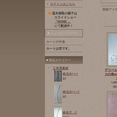
ログインはこちら
登録アイ
◆
流木採取の様子は
スライドショー
「HOME 」
にて配信中！
■ ショッピングカート
カートの中身
カートは空です。
■ 商品カテゴリー
工作用素材
デコー
棒流木(〜1
カの角m
m)
1,90
[在
棒流木(1〜2
m)
棒長尺（2
m〜)