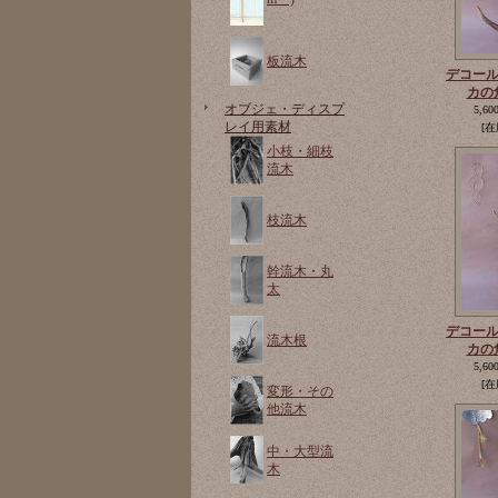
板流木
デコー
カの
オブジェ・ディスプ
5,60
レイ用素材
[在
小枝・細枝
流木
枝流木
幹流木・丸
太
デコー
流木根
カの
5,60
[在
変形・その
他流木
中・大型流
木