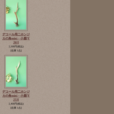
デコール用二ホンジ
カの角mini・小鹿
[Y
261]
2,500円
(税込)
[在庫 1点]
デコール用二ホンジ
カの角mini・小鹿
[Y
253]
2,400円
(税込)
[在庫 1点]