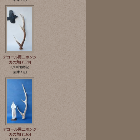
デコール用二ホンジ
カの角
[Y170]
8,900円
(税込)
[在庫 1点]
デコール用二ホンジ
カの角
[Y165]
13,600円
(税込)