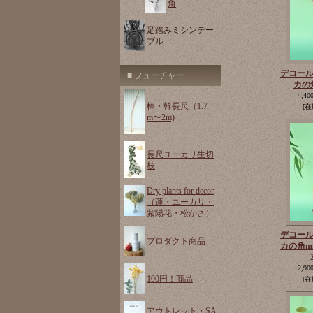
角
足踏みミシンテー
ブル
デコー
■ フューチャー
カの
4,40
棒・幹長尺（1.7
[在
m〜2m)
長尺ユーカリ生切
枝
Dry plants for decor
（蓮・ユーカリ・
紫陽花・松かさ）
デコー
プロダクト商品
カの角m
2,90
100円！商品
[在
アウトレット・SA