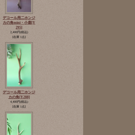
デコール用二ホンジ
カの角mini・小鹿
[Y
295]
2,400円
(税込)
[在庫 1点]
デコール用二ホンジ
カの角
[Y288]
4,400円
(税込)
[在庫 1点]