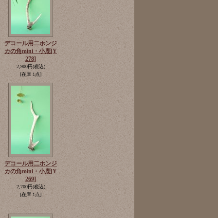
デコール用二ホンジ
カの角mini・小鹿
[Y
278]
2,900円
(税込)
[在庫 1点]
デコール用二ホンジ
カの角mini・小鹿
[Y
269]
2,700円
(税込)
[在庫 1点]