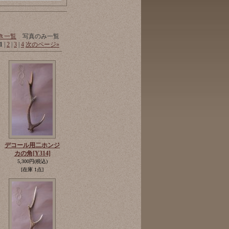
き一覧
写真のみ一覧
1
|
2
|
3
|
4
次のページ
»
デコール用二ホンジ
カの角
[Y314]
5,300円
(税込)
[在庫 1点]