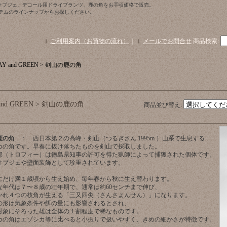
オブジェ、デコール用ドライプランツ、鹿の角をお手頃価格で販売。
イテムのラインナップからお探しください。
ご利用案内（お買物の流れ）
｜
メールでお問合せ
商品検索
:
AY and GREEN > 剣山の鹿の角
 and GREEN > 剣山の鹿の角
商品並び替え
:
鹿の角
： 西日本第２の高峰・剣山（つるぎさん 1995m ）山系で生息する
カの角です。早春に抜け落ちたものを剣山で採取しました。
部（トロフィー）は徳島県知事の許可を得た猟師によって捕獲された個体です。
オブジェや壁面装飾として珍重されています。
にだけ満１歳頃から生え始め、毎年春から秋に生え替わります。
な年代は７〜８歳の壮年期で、通常は約60センチまで伸び、
かれ４つの枝角が生える「三又四尖（さんさよんせん）」になります。
の形は気象条件や餌の量にも影響されるとされ、
対象にそろった雄は全体の１割程度で稀なものです。
カの角はエゾシカ等に比べると小振りで扱いやすく、きめの細かさが特徴です。