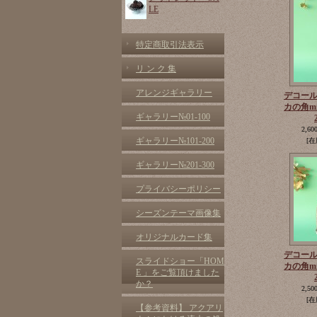
LE
特定商取引法表示
リ ン ク 集
アレンジギャラリー
デコー
カの角m
ギャラリー№01-100
2,60
ギャラリー№101-200
[在
ギャラリー№201-300
プライバシーポリシー
シーズンテーマ画像集
オリジナルカード集
デコー
スライドショー「HOM
カの角m
E 」をご覧頂けました
か？
2,50
[在
【参考資料】 アクアリ