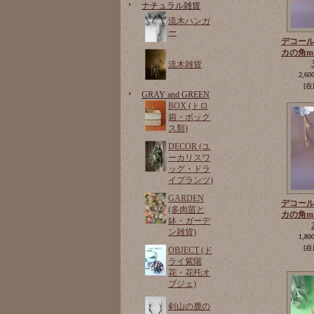
ナチュラル雑貨
流木ハンガ
ー
デコー
カの角m
流木雑貨
2,60
[在
GRAY and GREEN
BOX (トロ
箱・ボック
ス類)
DECOR (ユ
ーカリスワ
ッグ・ドラ
イプランツ)
GARDEN
デコー
(多肉苗と
カの角m
鉢・ガーデ
ン雑貨)
1,80
[在
OBJECT (ド
ライ紫陽
花・花托オ
ブジェ)
剣山の鹿の