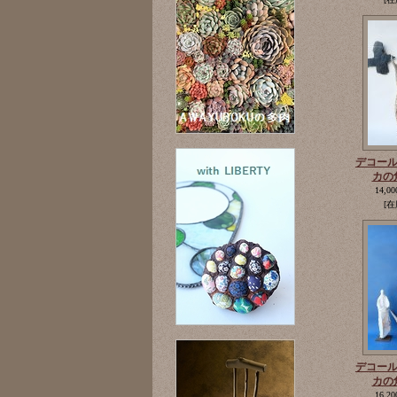
デコー
カの
14,0
[在
デコー
カの
16,2