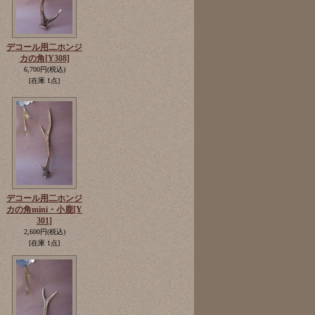
デコール用二ホンジ
カの角
[Y308]
6,700円
(税込)
[在庫 1点]
デコール用二ホンジ
カの角mini・小鹿
[Y
301]
2,600円
(税込)
[在庫 1点]