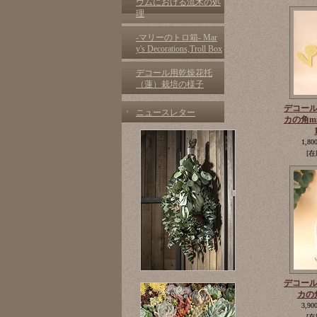
ウムにおける流木の処
理
-マリーのトロ箱- Mar
y's Decorations,Troll Box
デコール用乾燥花托
（蓮）栽培の様子
デコー
ニュースレター
カの角m
1,80
[在
デコー
カの
3,90
[在