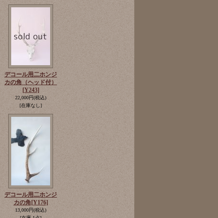
デコール用二ホンジ
カの角（ヘッド付）
[Y243]
22,000円
(税込)
[在庫なし]
デコール用二ホンジ
カの角
[Y176]
13,000円
(税込)
[在庫 1点]