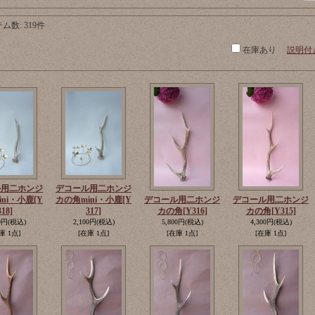
テム数
:
319件
在庫あり
説明付
ル用二ホンジ
デコール用二ホンジ
ini・小鹿
[Y
カの角mini・小鹿
[Y
デコール用二ホンジ
デコール用二ホンジ
318]
317]
カの角
[Y316]
カの角
[Y315]
0円
(税込)
2,100円
(税込)
5,800円
(税込)
4,300円
(税込)
庫 1点]
[在庫 1点]
[在庫 1点]
[在庫 1点]