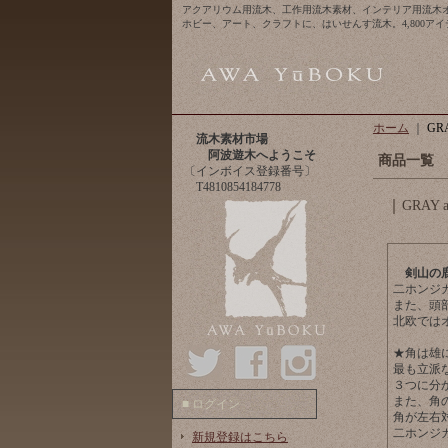
アクアリウム用流木、工作用流木素材、インテリア用流木
ホビー、アート、クラフトに、はいせんす流木。4,800ア
ホーム
｜
GR
流木素材市場
阿波遊木へようこそ
商品一覧
〔インボイス登録番号〕
T4810854184778
GRAY
剣山の
二ホンジ
また、頭
北欧では
★角は雄
最も立派
３つに分
また、角
■ ログイン
角が左右
二ホンジ
新規登録はこちら