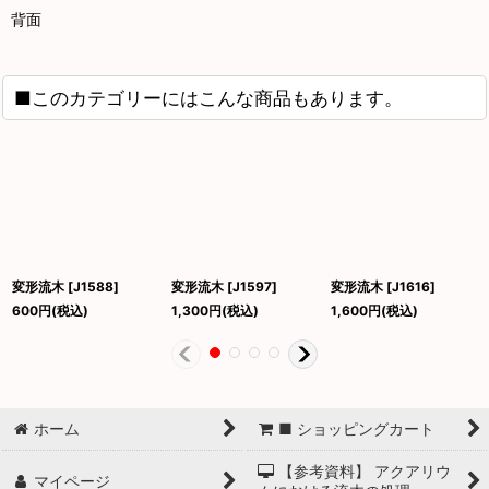
背面
■このカテゴリーにはこんな商品もあります。
変形流木
[
J1588
]
変形流木
[
J1597
]
変形流木
[
J1616
]
600
円
(税込)
1,300
円
(税込)
1,600
円
(税込)
ホーム
■ ショッピングカート
【参考資料】 アクアリウ
マイページ