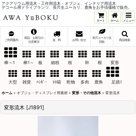
アクアリウム用流木・工作用流木・オブジェ、インテリア用流木、
デコール用ドライプランツ、長尺生ユーカリ、鹿角をお手頃価格で販売。
カート
ホーム
メニュー
商品・お取引の
長尺ユーカリ生
ご利用案内
送 料
お問い合せ
商品検索
注意事項
切枝
棒～1 棒1～ 板 細枝 枝 幹 根 変形
大型 雑貨 ﾊﾝｶﾞｰ ﾄﾛ箱 乾物 多肉 鹿角 足踏ﾐ
ホーム
>
オブジェ・ディスプレイ用素材
>
変形・その他流木
>
変形流木
変形流木
[
J1891
]