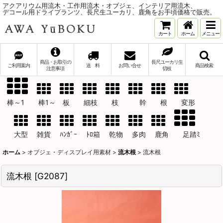
アクアリウム用流木・工作用流木・オブジェ、インテリア用流木、
デコール用ドライプランツ、長尺生ユーカリ、鹿角をお手頃価格で販売。
カート
ホーム
メニュー
商品・お取引の
長尺ユーカリ生
ご利用案内
送 料
お問い合せ
商品検索
注意事項
切枝
棒～1 棒1～ 板 細枝 枝 幹 根 変形
大型 雑貨 ﾊﾝｶﾞｰ ﾄﾛ箱 乾物 多肉 鹿角 足踏ﾐ
ホーム
>
オブジェ・ディスプレイ用素材
>
流木根
>
流木根
流木根
[
G2087
]