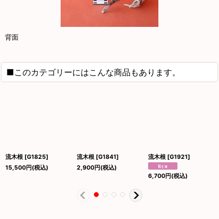
背面
■このカテゴリーにはこんな商品もあります。
流木根
[
G1825
]
流木根
[
G1841
]
流木根
[
G1921
]
15,500
円
(税込)
2,900
円
(税込)
6,700
円
(税込)