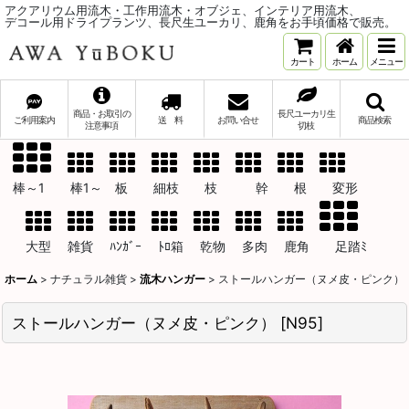
アクアリウム用流木・工作用流木・オブジェ、インテリア用流木、
デコール用ドライプランツ、長尺生ユーカリ、鹿角をお手頃価格で販売。
カート
ホーム
メニュー
商品・お取引の
長尺ユーカリ生
ご利用案内
送 料
お問い合せ
商品検索
注意事項
切枝
棒～1 棒1～ 板 細枝 枝 幹 根 変形
大型 雑貨 ﾊﾝｶﾞｰ ﾄﾛ箱 乾物 多肉 鹿角 足踏ﾐ
ホーム
>
ナチュラル雑貨
>
流木ハンガー
>
ストールハンガー（ヌメ皮・ピンク）
ストールハンガー（ヌメ皮・ピンク）
[
N95
]