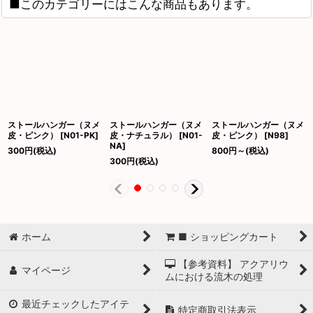
■このカテゴリーにはこんな商品もあります。
ストールハンガー（ヌメ
ストールハンガー（ヌメ
ストールハンガー（ヌメ
皮・ピンク）
[
N01-PK
]
皮・ナチュラル）
[
N01-
皮・ピンク）
[
N98
]
NA
]
300
円
(税込)
800
円
～
(税込)
300
円
(税込)
ホーム
■ ショッピングカート
【参考資料】 アクアリウ
マイページ
ムにおける流木の処理
最近チェックしたアイテ
特定商取引法表示