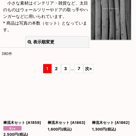
小さな素材はインテリア・雑貨など、太目
のものはウォールツリーやドアの取っ手やハ
ンガーなどに用いられています。
* 商品は写真の本数（セット）となっていま
す。
表示順変更
閉じる
380
件
表示数
:
1
2
3
...
7
次
»
並び順
:
絞り込む
棒流木セット
[
A1859
]
棒流木セット
[
A1863
]
棒流木セット
[
A1862
]
1,600
円
(税込)
1,300
円
(税込)
2,500
円
(税込)