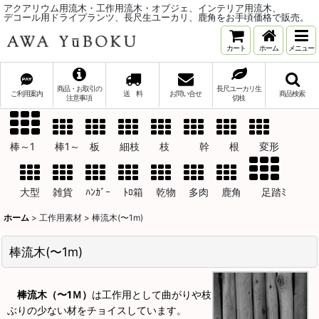
アクアリウム用流木・工作用流木・オブジェ、インテリア用流木、
デコール用ドライプランツ、長尺生ユーカリ、鹿角をお手頃価格で販売。
カート
ホーム
メニュー
商品・お取引の
長尺ユーカリ生
ご利用案内
送 料
お問い合せ
商品検索
注意事項
切枝
棒～1 棒1～ 板 細枝 枝 幹 根 変形
大型 雑貨 ﾊﾝｶﾞｰ ﾄﾛ箱 乾物 多肉 鹿角 足踏ﾐ
ホーム
>
工作用素材
>
棒流木(〜1m)
棒流木(〜1m)
棒流木（〜1Ｍ）
は工作用として曲がりや枝
ぶりの少ない材をチョイスしています。