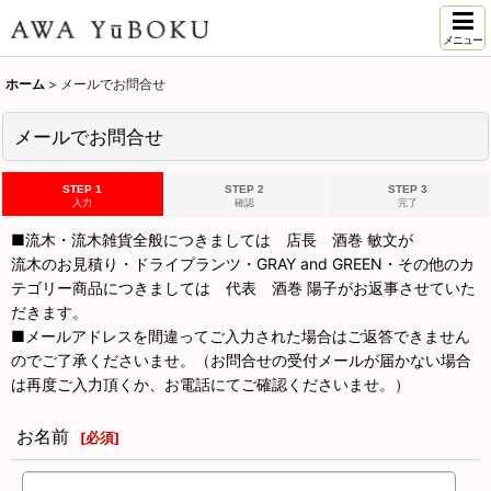
メニュー
ホーム
>
メールでお問合せ
メールでお問合せ
STEP 1
STEP 2
STEP 3
入力
確認
完了
■流木・流木雑貨全般につきましては 店長 酒巻 敏文が
流木のお見積り・ドライプランツ・GRAY and GREEN・その他のカ
テゴリー商品につきましては 代表 酒巻 陽子がお返事させていた
だきます。
■メールアドレスを間違ってご入力された場合はご返答できません
のでご了承くださいませ。（お問合せの受付メールが届かない場合
は再度ご入力頂くか、お電話にてご確認くださいませ。）
お名前
[
必須
]