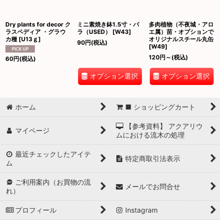
Dry plants for decor ク
ミニ素焼き鉢1.5寸・バ
多肉植物（不夜城・アロ
ラスペディア ・グラウ
ラ（USED）
[
W43
]
エ属）苗・オプションで
カ種
[
U13ｇ
]
オリジナルスチール丸缶
90
円
(税込)
[
W49
]
120
円
～
(税込)
60
円
(税込)
オプション選択
オプション選択
ホーム
■ ショッピングカート
【参考資料】 アクアリウ
マイページ
ムにおける流木の処理
最近チェックしたアイテ
特定商取引法表示
ム
ご利用案内（お買物の流
メールでお問合せ
れ）
プロフィール
Instagram