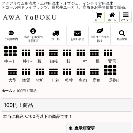
アクアリウム用流木・工作用流木・オブジェ、インテリア用流木、
デコール用ドライプランツ、長尺生ユーカリ、鹿角をお手頃価格で販売。
カート
ホーム
メニュー
商品・お取引の
長尺ユーカリ生
ご利用案内
送 料
お問い合せ
商品検索
注意事項
切枝
棒～1 棒1～ 板 細枝 枝 幹 根 変形
大型 雑貨 ﾊﾝｶﾞｰ ﾄﾛ箱 乾物 多肉 鹿角 足踏ﾐ
ホーム
>
100円！商品
100円！商品
本当に税込み100円以下の商品です！
表示順変更
閉じる