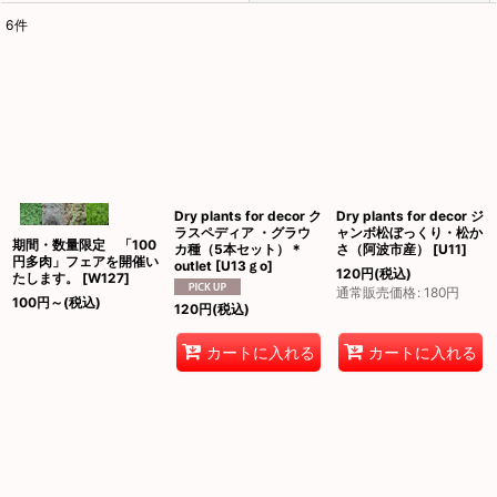
6
件
表示数
:
並び順
:
絞り込む
Dry plants for decor ク
Dry plants for decor ジ
ラスペディア ・グラウ
ャンボ松ぼっくり・松か
期間・数量限定 「100
カ種（5本セット）＊
さ（阿波市産）
[
U11
]
円多肉」フェアを開催い
outlet
[
U13ｇo
]
120
円
(税込)
たします。
[
W127
]
通常販売価格
:
180
円
100
円
～
(税込)
120
円
(税込)
カートに入れる
カートに入れる