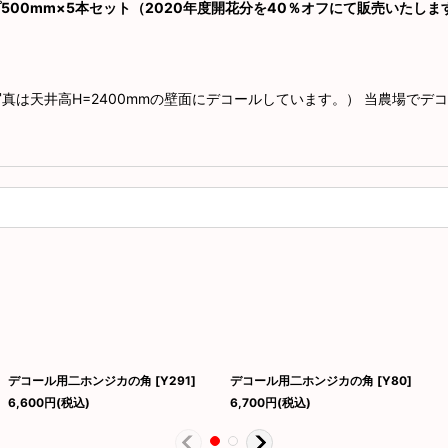
（蓮）タイプ500mm×5本セット（2020年度開花分を40％オフにて販売いた
ン写真は天井高H=2400mmの壁面にデコールしています。） 当農場で
デコール用二ホンジカの角
[
Y291
]
デコール用二ホンジカの角
[
Y80
]
6,600
円
(税込)
6,700
円
(税込)