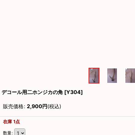
デコール用二ホンジカの角
[
Y304
]
販売価格
:
2,900
円
(税込)
在庫 1点
数量
: