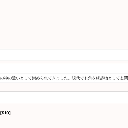
の神の遣いとして崇められてきました。現代でも角を縁起物として玄関
[
S10
]