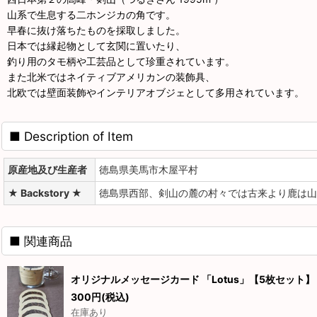
山系で生息する二ホンジカの角です。
早春に抜け落ちたものを採取しました。
日本では縁起物として玄関に置いたり、
釣り用のタモ柄や工芸品として珍重されています。
また北米ではネイティブアメリカンの装飾具、
北欧では壁面装飾やインテリアオブジェとして多用されています。
■ Description of Item
原産地及び生産者
徳島県美馬市木屋平村
★ Backstory ★
徳島県西部、剣山の麓の村々では古来より鹿は山
■ 関連商品
オリジナルメッセージカード 「Lotus」【5枚セット】
300
円
(税込)
在庫あり