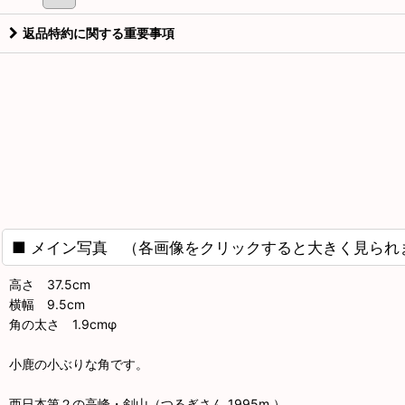
返品特約に関する重要事項
■ メイン写真 （各画像をクリックすると大きく見られ
高さ 37.5cm
横幅 9.5cm
角の太さ 1.9cmφ
小鹿の小ぶりな角です。
西日本第２の高峰・剣山（つるぎさん 1995m ）