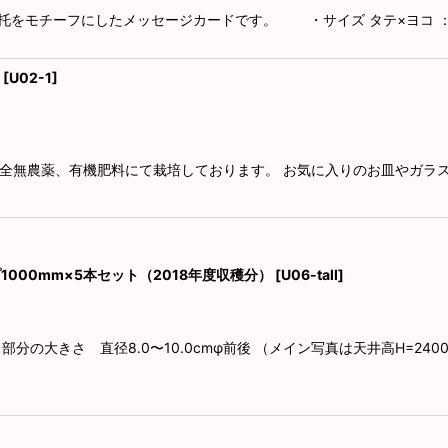
花托（蓮）の花托をモチーフにしたメッセージカードです。 ・サイズ タテ×ヨコ
[
U02-1
]
。完全無農薬、有機肥料にて栽培しております。 お気に入りのお皿やガ
タイプ1000mm×5本セット（2018年度収穫分）
[
U06-tall
]
ハチス部分の大きさ 直径8.0〜10.0cmφ前後 （メイン写真は天井