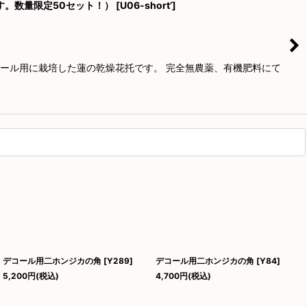
します。数量限定50セット！）
[
U06-short’
]
デコール用に栽培した蓮の乾燥花托です。 完全無農薬、有機肥料にて
デコール用二ホンジカの角
[
Y289
]
デコール用二ホンジカの角
[
Y84
]
5,200
円
(税込)
4,700
円
(税込)