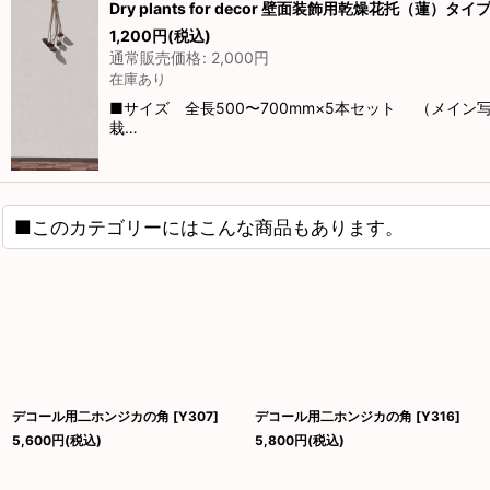
Dry plants for decor 壁面装飾用乾燥花托
1,200
円
(税込)
通常販売価格
:
2,000
円
在庫あり
■サイズ 全長500〜700mm×5本セット （メイ
栽…
■このカテゴリーにはこんな商品もあります。
デコール用二ホンジカの角
[
Y307
]
デコール用二ホンジカの角
[
Y316
]
5,600
円
(税込)
5,800
円
(税込)