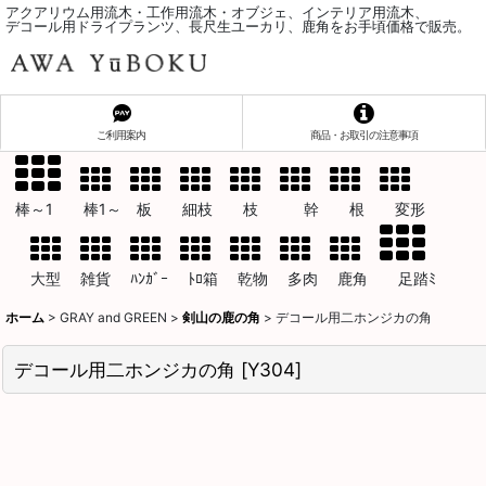
アクアリウム用流木・工作用流木・オブジェ、インテリア用流木、
デコール用ドライプランツ、長尺生ユーカリ、鹿角をお手頃価格で販売。
ご利用案内
商品・お取引の注意事項
棒～1 棒1～ 板 細枝 枝 幹 根 変形
大型 雑貨 ﾊﾝｶﾞｰ ﾄﾛ箱 乾物 多肉 鹿角 足踏ﾐ
ホーム
>
GRAY and GREEN
>
剣山の鹿の角
>
デコール用二ホンジカの角
デコール用二ホンジカの角
[
Y304
]