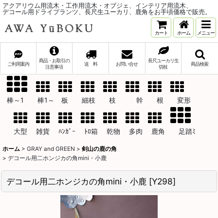
アクアリウム用流木・工作用流木・オブジェ、インテリア用流木、
デコール用ドライプランツ、長尺生ユーカリ、鹿角をお手頃価格で販売。
カート
ホーム
メニュー
商品・お取引の
長尺ユーカリ生
ご利用案内
送 料
お問い合せ
商品検索
注意事項
切枝
棒～1 棒1～ 板 細枝 枝 幹 根 変形
大型 雑貨 ﾊﾝｶﾞｰ ﾄﾛ箱 乾物 多肉 鹿角 足踏ﾐ
ホーム
>
GRAY and GREEN
>
剣山の鹿の角
>
デコール用二ホンジカの角mini・小鹿
デコール用二ホンジカの角mini・小鹿
[
Y298
]