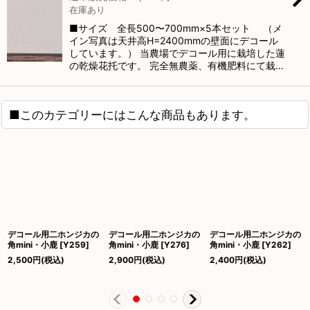
在庫あり
■サイズ 全長500〜700mm×5本セット （メ
イン写真は天井高H=2400mmの壁面にデコール
しています。） 当農場でデコール用に栽培した蓮
の乾燥花托です。 完全無農薬、有機肥料にて栽…
■このカテゴリーにはこんな商品もあります。
デコール用二ホンジカの
デコール用二ホンジカの
デコール用二ホンジカの
角mini・小鹿
[
Y259
]
角mini・小鹿
[
Y276
]
角mini・小鹿
[
Y262
]
2,500
円
(税込)
2,900
円
(税込)
2,400
円
(税込)