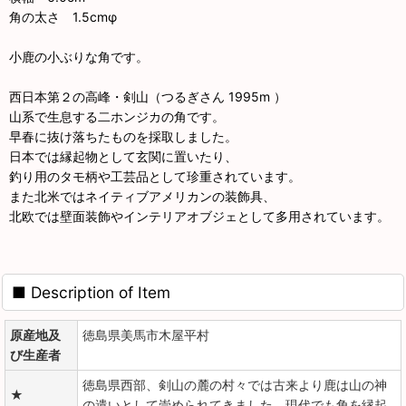
角の太さ 1.5cmφ
小鹿の小ぶりな角です。
西日本第２の高峰・剣山（つるぎさん 1995m ）
山系で生息する二ホンジカの角です。
早春に抜け落ちたものを採取しました。
日本では縁起物として玄関に置いたり、
釣り用のタモ柄や工芸品として珍重されています。
また北米ではネイティブアメリカンの装飾具、
北欧では壁面装飾やインテリアオブジェとして多用されています。
■ Description of Item
原産地及
徳島県美馬市木屋平村
び生産者
徳島県西部、剣山の麓の村々では古来より鹿は山の神
★
の遣いとして崇められてきました。現代でも角を縁起