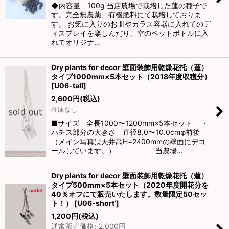
◆内容量 100g 当店農場で栽培した蓮の種子で
す。完全無農薬、有機肥料にて栽培しておりま
す。 お気に入りのお皿やガラス容器に入れてのデ
ィスプレイを楽しんだり、空のペットボトルに入
れてオリジナ…
Dry plants for decor 壁面装飾用乾燥花托（蓮）
タイプ1000mm×5本セット（2018年度収穫分）
[
U06-tall
]
2,600
円
(税込)
在庫なし
■サイズ 全長1000〜1200mm×5本セット ・
ハチス部分の大きさ 直径8.0〜10.0cmφ前後
（メイン写真は天井高H=2400mmの壁面にデコ
ールしています。） 当農場…
Dry plants for decor 壁面装飾用乾燥花托（蓮）
タイプ500mm×5本セット（2020年度開花分を
40％オフにて販売いたします。数量限定50セッ
ト！）
[
U06-short’
]
1,200
円
(税込)
通常販売価格
:
2,000
円