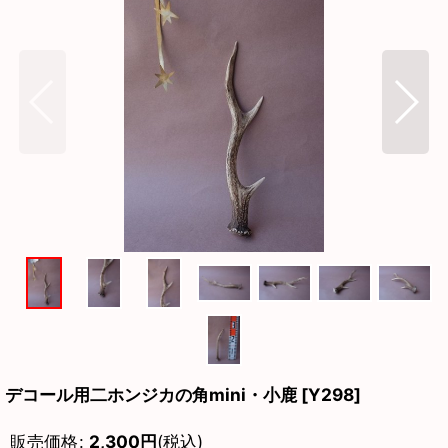
デコール用二ホンジカの角mini・小鹿
[
Y298
]
販売価格
:
2,300
円
(税込)