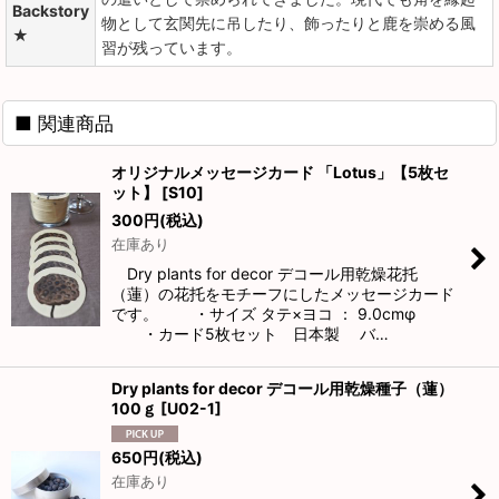
Backstory
物として玄関先に吊したり、飾ったりと鹿を崇める風
★
習が残っています。
■ 関連商品
オリジナルメッセージカード 「Lotus」【5枚セ
ット】
[
S10
]
300
円
(税込)
在庫あり
Dry plants for decor デコール用乾燥花托
（蓮）の花托をモチーフにしたメッセージカード
です。 ・サイズ タテ×ヨコ ： 9.0cmφ
・カード5枚セット 日本製 バ…
Dry plants for decor デコール用乾燥種子（蓮）
100ｇ
[
U02-1
]
650
円
(税込)
在庫あり