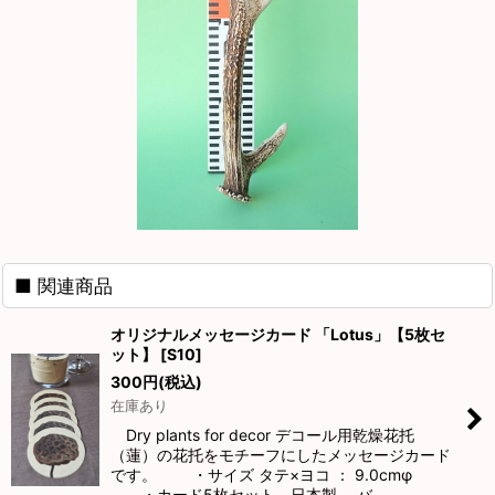
■ 関連商品
オリジナルメッセージカード 「Lotus」【5枚セ
ット】
[
S10
]
300
円
(税込)
在庫あり
Dry plants for decor デコール用乾燥花托
（蓮）の花托をモチーフにしたメッセージカード
です。 ・サイズ タテ×ヨコ ： 9.0cmφ
・カード5枚セット 日本製 バ…