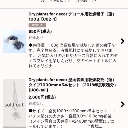
Dry plants for decor デコール用乾燥種子（蓮）
100ｇ
[
U02-1
]
650
円
(税込)
在庫あり
◆内容量 100g 当店農場で栽培した蓮の種子で
す。完全無農薬、有機肥料にて栽培しておりま
す。 お気に入りのお皿やガラス容器に入れてのデ
ィスプレイを楽しんだり、空のペットボトルに入
れてオリジナ…
Dry plants for decor 壁面装飾用乾燥花托（蓮）
タイプ1000mm×5本セット（2018年度収穫分）
[
U06-tall
]
2,600
円
(税込)
在庫なし
■サイズ 全長1000〜1200mm×5本セット ・
ハチス部分の大きさ 直径8.0〜10.0cmφ前後
（メイン写真は天井高H=2400mmの壁面にデコ
ールしています。） 当農場…