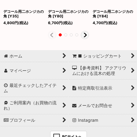
デコール用二ホンジカの
デコール用二ホンジカの
デコール用二ホンジカの
角
[
Y35
]
角
[
Y80
]
角
[
Y84
]
4,800
円
(税込)
6,700
円
(税込)
4,700
円
(税込)
ホーム
■ ショッピングカート
【参考資料】 アクアリウ
マイページ
ムにおける流木の処理
最近チェックしたアイテ
特定商取引法表示
ム
ご利用案内（お買物の流
メールでお問合せ
れ）
プロフィール
Instagram
PCサイトへ