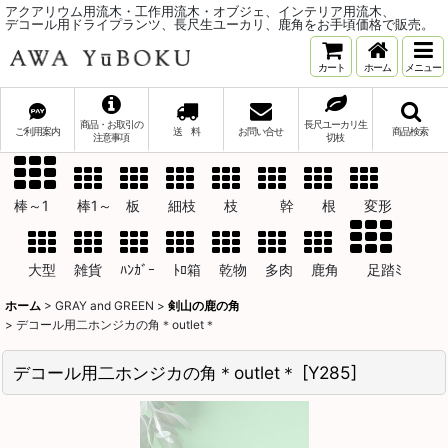
アクアリウム用流木・工作用流木・オブジェ、インテリア用流木、
デコール用ドライプランツ、長尺生ユーカリ、鹿角をお手頃価格で販売。
カート
ホーム
メニュー
商品・お取引の
長尺ユーカリ生
ご利用案内
送 料
お問い合せ
商品検索
注意事項
切枝
棒～1 棒1～ 板 細枝 枝 幹 根 変形
大型 雑貨 ﾊﾝｶﾞｰ ﾄﾛ箱 乾物 多肉 鹿角 足踏ﾐ
ホーム
>
GRAY and GREEN
>
剣山の鹿の角
>
デコール用二ホンジカの角＊outlet＊
デコール用二ホンジカの角＊outlet＊
[
Y285
]