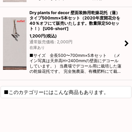
Dry plants for decor 壁面装飾用乾燥花托（蓮）
タイプ500mm×5本セット（2020年度開花分を
40％オフにて販売いたします。数量限定50セッ
ト！）
[
U06-short’
]
1,200
円
(税込)
通常販売価格
:
2,000
円
在庫あり
■サイズ 全長500〜700mm×5本セット （メ
イン写真は天井高H=2400mmの壁面にデコール
しています。） 当農場でデコール用に栽培した蓮
の乾燥花托です。 完全無農薬、有機肥料にて栽…
■このカテゴリーにはこんな商品もあります。