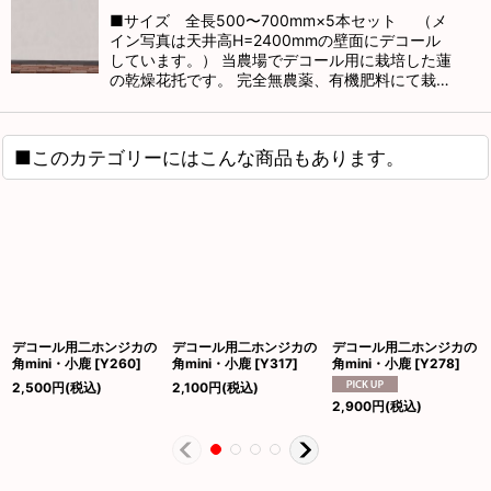
■サイズ 全長500〜700mm×5本セット （メ
イン写真は天井高H=2400mmの壁面にデコール
しています。） 当農場でデコール用に栽培した蓮
の乾燥花托です。 完全無農薬、有機肥料にて栽…
■このカテゴリーにはこんな商品もあります。
デコール用二ホンジカの
デコール用二ホンジカの
デコール用二ホンジカの
角mini・小鹿
[
Y260
]
角mini・小鹿
[
Y317
]
角mini・小鹿
[
Y278
]
2,500
円
(税込)
2,100
円
(税込)
2,900
円
(税込)