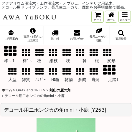
アクアリウム用流木・工作用流木・オブジェ、インテリア用流木、
デコール用ドライプランツ、長尺生ユーカリ、鹿角をお手頃価格で販売。
カート
ホーム
メニュー
商品・お取引の
長尺ユーカリ生
ご利用案内
送 料
お問い合せ
商品検索
注意事項
切枝
棒～1 棒1～ 板 細枝 枝 幹 根 変形
大型 雑貨 ﾊﾝｶﾞｰ ﾄﾛ箱 乾物 多肉 鹿角 足踏ﾐ
ホーム
>
GRAY and GREEN
>
剣山の鹿の角
>
デコール用二ホンジカの角mini・小鹿
デコール用二ホンジカの角mini・小鹿
[
Y253
]