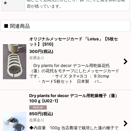
★
習が残っています。
■ 関連商品
オリジナルメッセージカード 「Lotus」【5枚セ
ット】
[
S10
]
300
円
(税込)
在庫あり
Dry plants for decor デコール用乾燥花托
（蓮）の花托をモチーフにしたメッセージカード
です。 ・サイズ タテ×ヨコ ： 9.0cmφ
・カード5枚セット 日本製 バ…
Dry plants for decor デコール用乾燥種子（蓮）
100ｇ
[
U02-1
]
650
円
(税込)
在庫あり
◆内容量 100g 当店農場で栽培した蓮の種子で