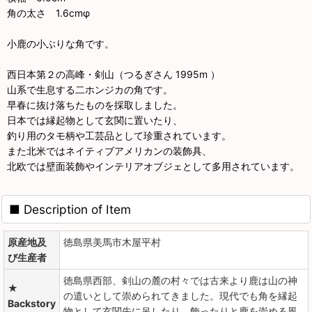
角の太さ 1.6cmφ
小鹿の小ぶりな角です。
西日本第２の高峰・剣山（つるぎさん 1995m ）
山系で生息する二ホンジカの角です。
早春に抜け落ちたものを採取しました。
日本では縁起物として玄関に置いたり、
釣り用のタモ柄や工芸品として珍重されています。
また北米ではネイティブアメリカンの装飾具、
北欧では壁面装飾やインテリアオブジェとして多用されています。
■ Description of Item
原産地及
徳島県美馬市木屋平村
び生産者
徳島県西部、剣山の麓の村々では古来より鹿は山の神
★
の遣いとして崇められてきました。現代でも角を縁起
Backstory
物として玄関先に吊したり、飾ったりと鹿を崇める風