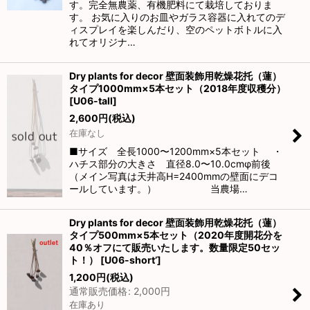
す。完全無農薬、有機肥料にて栽培しておりま
す。 お気に入りのお皿やガラス容器に入れてのデ
ィスプレイを楽しんだり、空のペットボトルに入
れてオリジナ…
Dry plants for decor 壁面装飾用乾燥花托（蓮）
タイプ1000mm×5本セット（2018年度収穫分）
[
U06-tall
]
2,600
円
(税込)
在庫なし
■サイズ 全長1000〜1200mm×5本セット ・
ハチス部分の大きさ 直径8.0〜10.0cmφ前後
（メイン写真は天井高H=2400mmの壁面にデコ
ールしています。） 当農場…
Dry plants for decor 壁面装飾用乾燥花托（蓮）
タイプ500mm×5本セット（2020年度開花分を
40％オフにて販売いたします。数量限定50セッ
ト！）
[
U06-short’
]
1,200
円
(税込)
通常販売価格
:
2,000
円
在庫あり