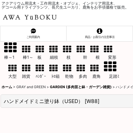
アクアリウム用流木・工作用流木・オブジェ、インテリア用流木、
デコール用ドライプランツ、長尺生ユーカリ、鹿角をお手頃価格で販売。
ご利用案内
商品・お取引の注意事項
棒～1 棒1～ 板 細枝 枝 幹 根 変形
大型 雑貨 ﾊﾝｶﾞｰ ﾄﾛ箱 乾物 多肉 鹿角 足踏ﾐ
ホーム
>
GRAY and GREEN
>
GARDEN (多肉苗と鉢・ガーデン雑貨)
>
ハンドメイ
ハンドメイドミニ塗り鉢（USED）
[
W88
]