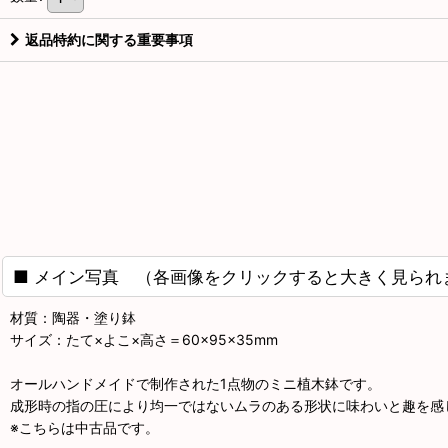
返品特約に関する重要事項
■ メイン写真 （各画像をクリックすると大きく見られ
材質：陶器・塗り鉢
サイズ：たて×よこ×高さ＝60×95×35mm
オールハンドメイドで制作された1点物のミニ植木鉢です。
成形時の指の圧により均一ではないムラのある形状に味わいと趣を感
※こちらは中古品です。