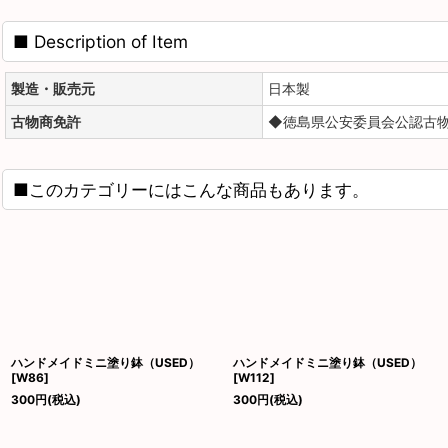
■ Description of Item
製造・販売元
日本製
古物商免許
◆徳島県公安委員会公認古物商
■このカテゴリーにはこんな商品もあります。
ハンドメイドミニ塗り鉢（USED）
ハンドメイドミニ塗り鉢（USED）
[
W86
]
[
W112
]
300
円
(税込)
300
円
(税込)