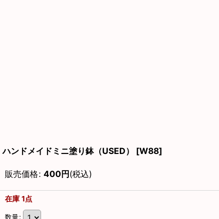
ハンドメイドミニ塗り鉢（USED）
[
W88
]
販売価格
:
400
円
(税込)
在庫 1点
数量
: