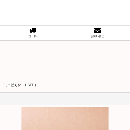
送 料
お問い合せ
ドミニ塗り鉢（USED）