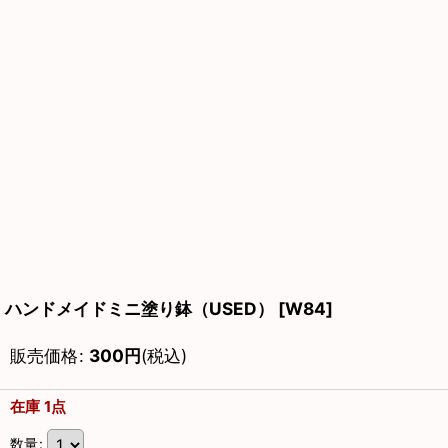
ハンドメイドミニ塗り鉢（USED）
[
W84
]
販売価格
:
300
円
(税込)
在庫 1点
数量
: