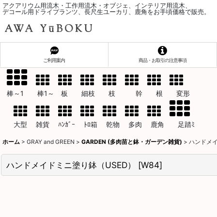
アクアリウム用流木・工作用流木・オブジェ、インテリア用流木、
デコール用ドライプランツ、長尺生ユーカリ、鹿角をお手頃価格で販売。
ご利用案内
商品・お取引の注意事項
棒～1 棒1～ 板 細枝 枝 幹 根 変形
大型 雑貨 ﾊﾝｶﾞｰ ﾄﾛ箱 乾物 多肉 鹿角 足踏ﾐ
ホーム
>
GRAY and GREEN
>
GARDEN (多肉苗と鉢・ガーデン雑貨)
>
ハンドメイ
ハンドメイドミニ塗り鉢（USED）
[
W84
]