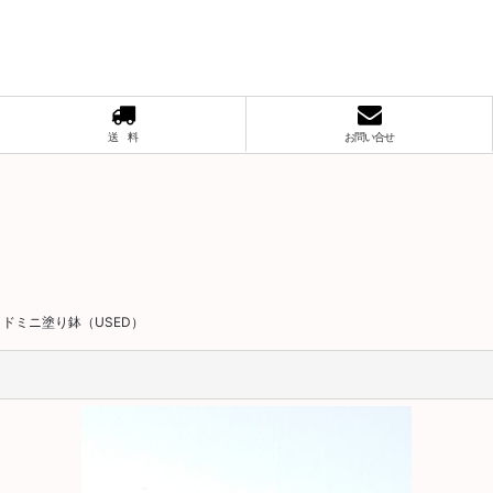
送 料
お問い合せ
ドミニ塗り鉢（USED）