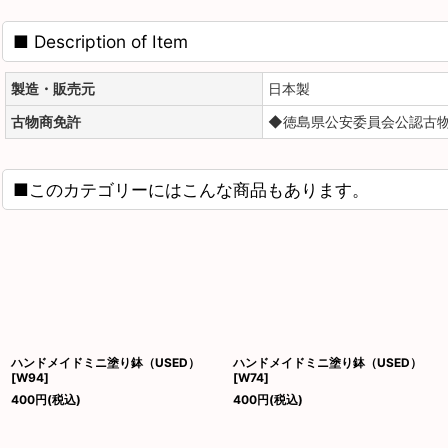
■ Description of Item
製造・販売元
日本製
古物商免許
◆徳島県公安委員会公認古物商
■このカテゴリーにはこんな商品もあります。
ハンドメイドミニ塗り鉢（USED）
ハンドメイドミニ塗り鉢（USED）
[
W94
]
[
W74
]
400
円
(税込)
400
円
(税込)