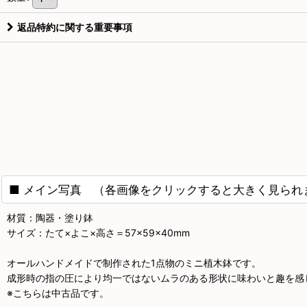
返品特約に関する重要事項
■ メイン写真 （各画像をクリックすると大きく見られ
材質：陶器・塗り鉢
サイズ：たて×よこ×高さ＝57×59×40mm
オールハンドメイドで制作された1点物のミニ植木鉢です。
成形時の指の圧により均一ではないムラのある形状に味わいと趣を感
※こちらは中古品です。