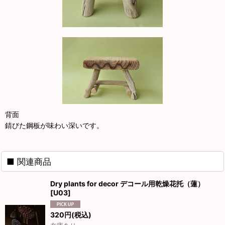
背面
錆びた鋼板が味わい深いです。
■ 関連商品
Dry plants for decor デコール用乾燥花托（蓮）
[
U03
]
320
円
(税込)