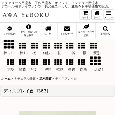
アクアリウム用流木・工作用流木・オブジェ、インテリア用流木、
デコール用ドライプランツ、長尺生ユーカリ、鹿角をお手頃価格で販売。
カート
ホーム
メニュー
商品・お取引の
長尺ユーカリ生
ご利用案内
送 料
お問い合せ
商品検索
注意事項
切枝
棒～1 棒1～ 板 細枝 枝 幹 根 変形
大型 雑貨 ﾊﾝｶﾞｰ ﾄﾛ箱 乾物 多肉 鹿角 足踏ﾐ
ホーム
>
ナチュラル雑貨
>
流木雑貨
>
ディスプレイ台
ディスプレイ台
[
I363
]