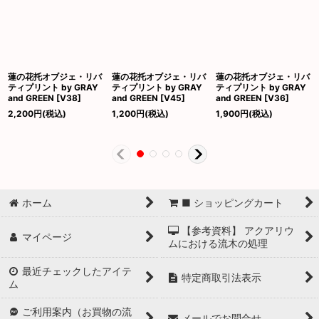
蓮の花托オブジェ・リバ
蓮の花托オブジェ・リバ
蓮の花托オブジェ・リバ
ティプリント by GRAY
ティプリント by GRAY
ティプリント by GRAY
and GREEN
[
V38
]
and GREEN
[
V45
]
and GREEN
[
V36
]
2,200
円
(税込)
1,200
円
(税込)
1,900
円
(税込)
ホーム
■ ショッピングカート
【参考資料】 アクアリウ
マイページ
ムにおける流木の処理
最近チェックしたアイテ
特定商取引法表示
ム
ご利用案内（お買物の流
メールでお問合せ