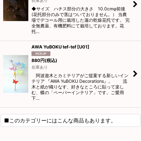
在庫あり
◆サイズ ハチス部分の大きさ 10.0cmφ前後
(花托部分のみで茎はついておりません。） 当農
場でデコール用に栽培した蓮の乾燥花托です。 完
全無農薬、有機肥料にて栽培しております。花
托…
AWA YuBOKU tef-tef
[
U01
]
880
円
(税込)
在庫あり
阿波遊木とカミテリアがご提案する新しいイン
テリア 『AWA YuBOKU Decorations』。 流
木と紙が織りなす、好きなところに貼って楽し
む、蝶の「ペーパーインテリア」です。ご愛用
下…
■このカテゴリーにはこんな商品もあります。