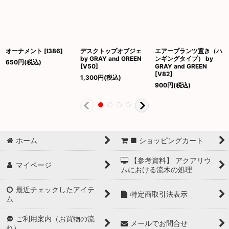
オーナメント
[
I386
]
デスクトップオブジェ
エアープランツ置き（ハ
by GRAY and GREEN
ンギングタイプ） by
650
円
(税込)
[
V50
]
GRAY and GREEN
[
V82
]
1,300
円
(税込)
900
円
(税込)
ホーム
■ ショッピングカート
【参考資料】 アクアリウ
マイページ
ムにおける流木の処理
最近チェックしたアイテ
特定商取引法表示
ム
ご利用案内（お買物の流
メールでお問合せ
れ）