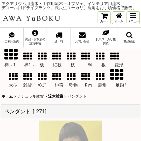
アクアリウム用流木・工作用流木・オブジェ、インテリア用流木、
デコール用ドライプランツ、長尺生ユーカリ、鹿角をお手頃価格で販売。
カート
ホーム
メニュー
商品・お取引の
長尺ユーカリ生
ご利用案内
送 料
お問い合せ
商品検索
注意事項
切枝
棒～1 棒1～ 板 細枝 枝 幹 根 変形
大型 雑貨 ﾊﾝｶﾞｰ ﾄﾛ箱 乾物 多肉 鹿角 足踏ﾐ
ホーム
>
ナチュラル雑貨
>
流木雑貨
>
ペンダント
ペンダント
[
I271
]