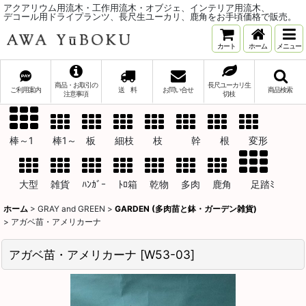
アクアリウム用流木・工作用流木・オブジェ、インテリア用流木、
デコール用ドライプランツ、長尺生ユーカリ、鹿角をお手頃価格で販売。
カート
ホーム
メニュー
商品・お取引の
長尺ユーカリ生
ご利用案内
送 料
お問い合せ
商品検索
注意事項
切枝
棒～1 棒1～ 板 細枝 枝 幹 根 変形
大型 雑貨 ﾊﾝｶﾞｰ ﾄﾛ箱 乾物 多肉 鹿角 足踏ﾐ
ホーム
>
GRAY and GREEN
>
GARDEN (多肉苗と鉢・ガーデン雑貨)
>
アガベ苗・アメリカーナ
アガベ苗・アメリカーナ
[
W53-03
]