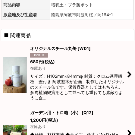
商品内容
培養土・プラ製ポット
原産地及び生産者
徳島県阿波市阿波町桜ノ岡164-1
■ 関連商品
オリジナルスチール丸缶
[
W01
]
680
円
(税込)
在庫あり
サイズ：H102mm×84mmφ 材質：クロム処理鋼
板 蓋付き 阿波遊木が企画、制作したオリジナル
のスチール缶です。保管容器としてはもちろん、
多肉植物観賞用として並べても重ねても素敵なよ
うに企…
ガーデン用・トロ箱（小）
[
Q12
]
1,200
円
(税込)
在庫あり
◆仕様 杉材素地 ◆サイズ 外寸：W×D×H＝