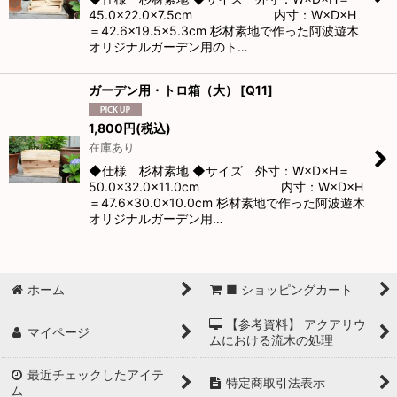
45.0×22.0×7.5cm 内寸：W×D×H
＝42.6×19.5×5.3cm 杉材素地で作った阿波遊木
オリジナルガーデン用のト…
ガーデン用・トロ箱（大）
[
Q11
]
1,800
円
(税込)
在庫あり
◆仕様 杉材素地 ◆サイズ 外寸：W×D×H＝
50.0×32.0×11.0cm 内寸：W×D×H
＝47.6×30.0×10.0cm 杉材素地で作った阿波遊木
オリジナルガーデン用…
ホーム
■ ショッピングカート
【参考資料】 アクアリウ
マイページ
ムにおける流木の処理
最近チェックしたアイテ
特定商取引法表示
ム