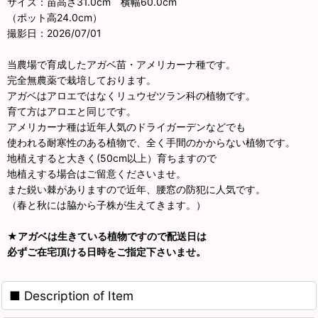
サイズ：苗高さ31.0cm 横幅60.0cm
（ポット高24.0cm）
撮影日：2026/07/01
当農場で育成したアガベ苗・アメリカーナ種です。
完全無農薬で栽培しております。
アガベはアロエではなくリュウゼツラン科の植物です。
育て方はアロエと同じです。
アメリカーナ種は近年人気のドライガーデンなどでも
使われる耐寒性のある植物で、全く手間のかからない植物です。
地植えすると大きく(50cm以上）育ちますので
地植えする場合はご留意くださいませ。
また鋭い棘がありますので近年、腰窓の防犯に人気です。
（春と秋には脇から子株が生えてきます。）
★
アガベは生きている植物ですので配送日は
必ずご在宅頂ける日時をご指定下さいませ。
■ Description of Item