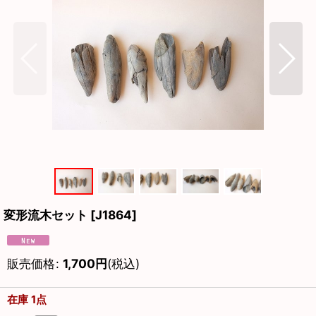
変形流木セット
[
J1864
]
販売価格
:
1,700
円
(税込)
在庫 1点