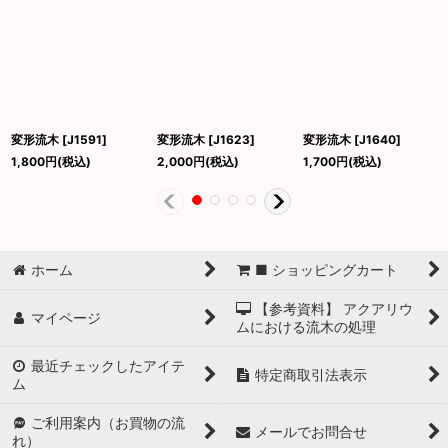
変形流木
[
J1591
]
変形流木
[
J1623
]
変形流木
[
J1640
]
1,800
円
(税込)
2,000
円
(税込)
1,700
円
(税込)
ホーム
■ ショッピングカート
【参考資料】 アクアリウ
マイページ
ムにおける流木の処理
最近チェックしたアイテ
特定商取引法表示
ム
ご利用案内（お買物の流
メールでお問合せ
れ）