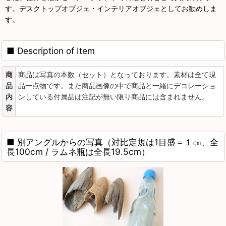
す。デスクトップオブジェ・インテリアオブジェとしてお勧めしま
す。
■ Description of Item
商
商品は写真の本数（セット）となっております。素材は全て現
品
品一点物です。また商品画像の中で商品と一緒にデコレーショ
内
ンしている付属品は注記が無い限り商品には含まれません。
容
■ 別アングルからの写真（対比定規は1目盛＝１㎝、全
長100cm / ラムネ瓶は全長19.5cm）