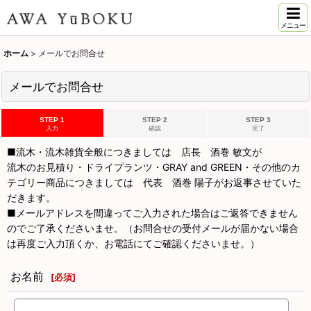
メニュー
ホーム
>
メールでお問合せ
メールでお問合せ
STEP 1
STEP 2
STEP 3
入力
確認
完了
■流木・流木雑貨全般につきましては 店長 酒巻 敏文が
流木のお見積り・ドライプランツ・GRAY and GREEN・その他のカ
テゴリー商品につきましては 代表 酒巻 陽子がお返事させていた
だきます。
■メールアドレスを間違ってご入力された場合はご返答できません
のでご了承くださいませ。（お問合せの受付メールが届かない場合
は再度ご入力頂くか、お電話にてご確認くださいませ。）
お名前
[
必須
]